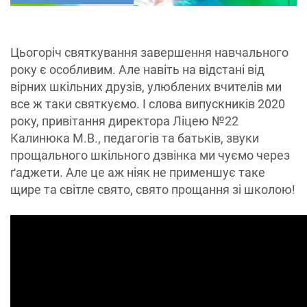
Цьогоріч святкування завершення навчального
року є особливим. Але навіть на відстані від
вірних шкільних друзів, улюблених вчителів ми
все ж таки святкуємо. І слова випускників 2020
року, привітання директора Ліцею №22
Калинюка М.В., педагогів та батьків, звуки
прощального шкільного дзвінка ми чуємо через
ґаджети. Але це аж ніяк не применшує таке
щире та світле свято, свято прощання зі школою!