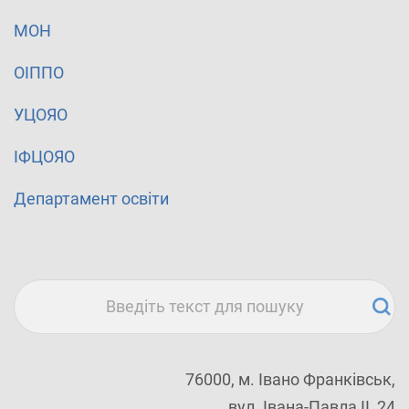
МОН
ОІППО
УЦОЯО
ІФЦОЯО
Департамент освіти
76000, м. Івано Франківськ,
вул. Івана-Павла ІІ, 24