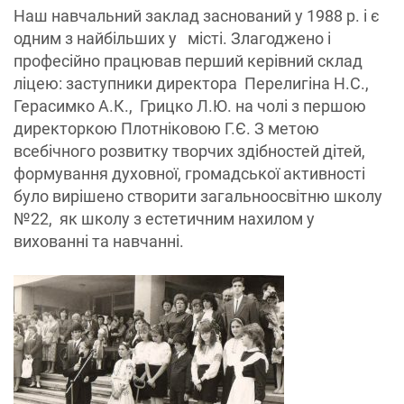
Наш навчальний заклад заснований у 1988 р. і є
одним з найбільших у місті. Злагоджено і
професійно працював перший керівний склад
ліцею: заступники директора Перелигіна Н.С.,
Герасимко А.К., Грицко Л.Ю. на чолі з першою
директоркою Плотніковою Г.Є. З метою
всебічного розвитку творчих здібностей дітей,
формування духовної, громадської активності
було вирішено створити загальноосвітню школу
№22, як школу з естетичним нахилом у
вихованні та навчанні.